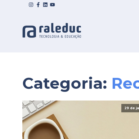
Categoria:
Re
29 de j