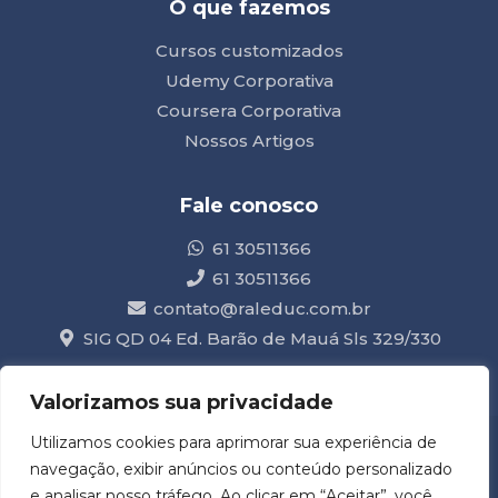
O que fazemos
Cursos customizados
Udemy Corporativa
Coursera Corporativa
Nossos Artigos
Fale conosco
61 30511366
61 30511366
contato@raleduc.com.br
SIG QD 04 Ed. Barão de Mauá Sls 329/330
Valorizamos sua privacidade
Utilizamos cookies para aprimorar sua experiência de
CNPJ: 04.615.450/0001-40
navegação, exibir anúncios ou conteúdo personalizado
Acompanhe nossas
e analisar nosso tráfego. Ao clicar em “Aceitar”, você