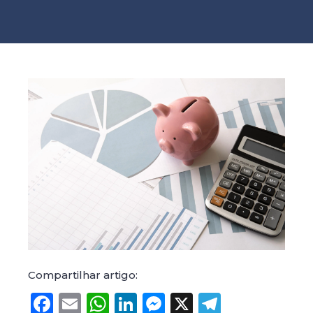
Compartilhar artigo:
Facebook
Email
WhatsApp
LinkedIn
Messenger
X
Telegr