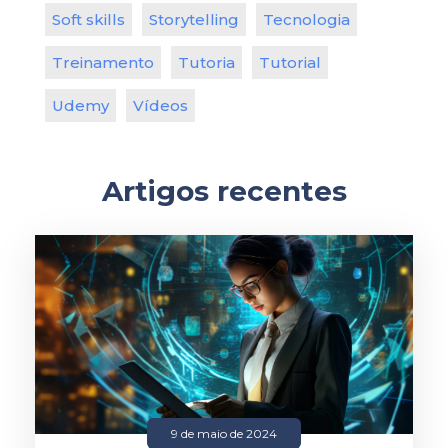
Soft skills
Storytelling
Tecnologia
Treinamento
Tutoria
Tutorial
Udemy
Vídeos
Artigos recentes
9 de maio de 2024