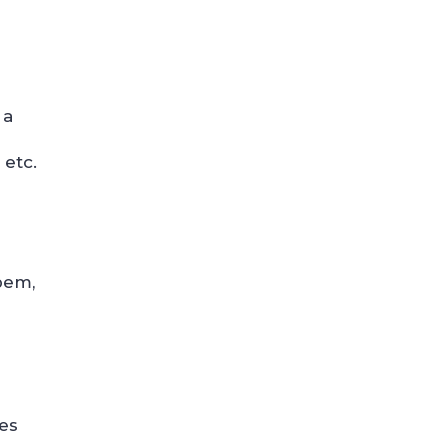
 a
 etc.
 bem,
es