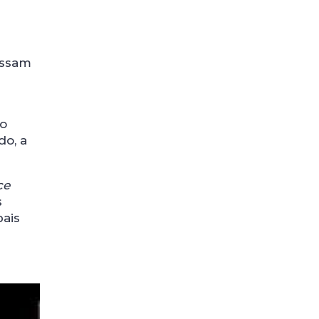
essam
 o
do, a
ce
s
ais