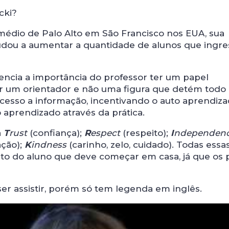
cki?
 médio de Palo Alto em São Francisco nos EUA, sua
judou a aumentar a quantidade de alunos que ingr
encia a importância do professor ter um papel
r um orientador e não uma figura que detém todo
acesso a informação, incentivando o auto aprendiza
 aprendizado através da prática.
a
T
rust
(confiança);
R
espect
(respeito);
I
ndependen
ação);
K
indness
(carinho, zelo, cuidado). Todas essa
o do aluno que deve começar em casa, já que os p
er assistir, porém só tem legenda em inglês.