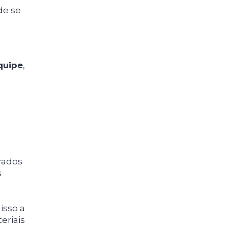
de se
quipe
,
rados
s
isso a
eriais