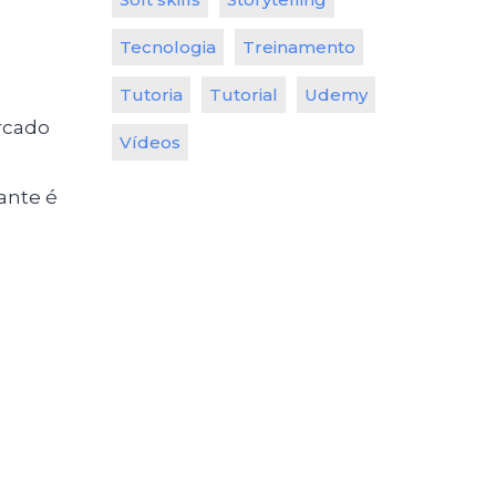
Tecnologia
Treinamento
Tutoria
Tutorial
Udemy
rcado
Vídeos
ante é