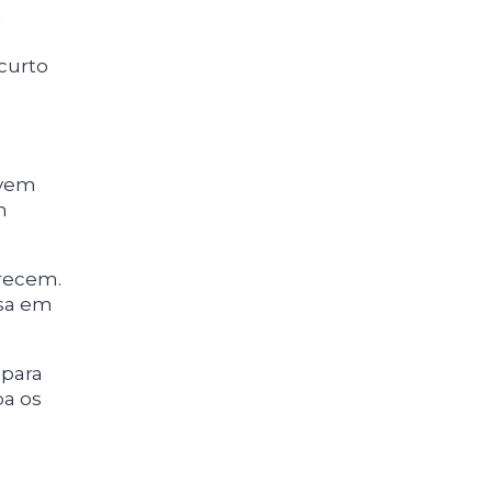
m
curto
ovem
m
recem.
esa em
 para
pa os