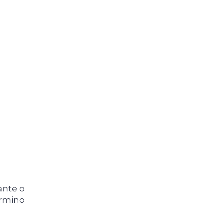
ante o
érmino