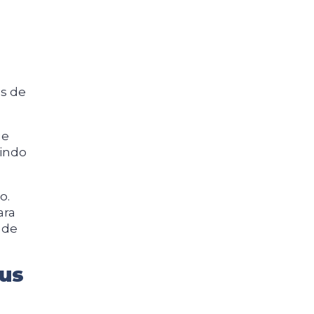
s de
ue
indo
o.
ara
 de
eus