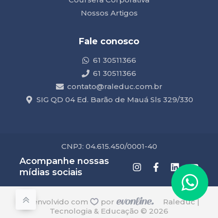
Nossos Artigos
Fale conosco
61 30511366
61 30511366
contato@raleduc.com.br
SIG QD 04 Ed. Barão de Mauá Sls 329/330
CNPJ: 04.615.450/0001-40
Acompanhe nossas
mídias sociais
desenvolvido com
por
Raleduc |
Tecnologia & Educação © 2026