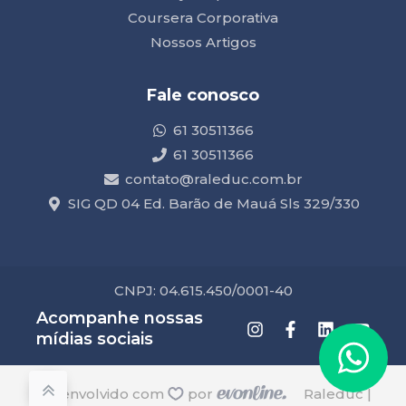
Coursera Corporativa
Nossos Artigos
Fale conosco
61 30511366
61 30511366
contato@raleduc.com.br
SIG QD 04 Ed. Barão de Mauá Sls 329/330
CNPJ: 04.615.450/0001-40
Acompanhe nossas
mídias sociais
desenvolvido com
por
Raleduc |