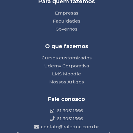
Para quem fazemos
Empresas
Faculdades
Governos
O que fazemos
Cursos customizados
Udemy Corporativa
LMS Moodle
Nossos Artigos
Fale conosco
61 30511366
61 30511366
contato@raleduc.com.br