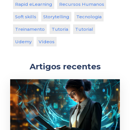
Rapid eLearning
Recursos Humanos
Soft skills
Storytelling
Tecnologia
Treinamento
Tutoria
Tutorial
Udemy
Vídeos
Artigos recentes