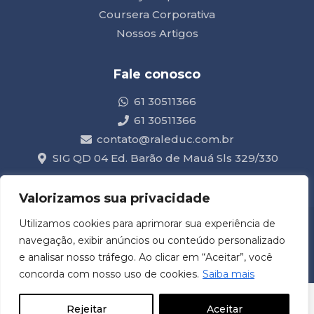
Coursera Corporativa
Nossos Artigos
Fale conosco
61 30511366
61 30511366
contato@raleduc.com.br
SIG QD 04 Ed. Barão de Mauá Sls 329/330
Valorizamos sua privacidade
Utilizamos cookies para aprimorar sua experiência de
CNPJ: 04.615.450/0001-40
navegação, exibir anúncios ou conteúdo personalizado
Acompanhe nossas
e analisar nosso tráfego. Ao clicar em “Aceitar”, você
mídias sociais
concorda com nosso uso de cookies.
Saiba mais
desenvolvido com
por
Raleduc |
Rejeitar
Aceitar