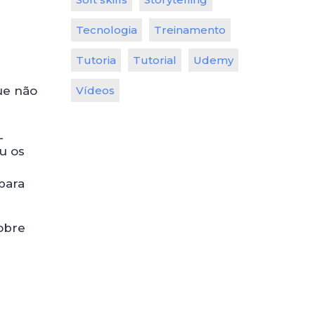
Tecnologia
Treinamento
Tutoria
Tutorial
Udemy
Vídeos
ue não
L
u os
para
obre