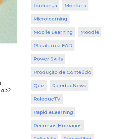
Liderança
Mentoria
Microlearning
Mobile Learning
Moodle
Plataforma EAD
Power Skills
Produção de Conteúdo
e
Quiz
RaleducNews
ado?
RaleducTV
Rapid eLearning
Recursos Humanos
Soft skills
Storytelling