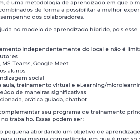
em, é uma metodologia de aprendizado em que o m
combinados de forma a possibilitar a melhor exper
esempenho dos colaboradores.
uda no modelo de aprendizado híbrido, pois esse
einamento independentemente do local e não é limi
rutores
, MS Teams, Google Meet
os alunos
ndizagem social
aula, treinamento virtual e eLearning/microlearni
eúdo de maneiras significativas
cionada, prática guiada, chatbot
complementar seu programa de treinamento princ
o no trabalho. Essas podem ser:
o pequena abordando um objetivo de aprendizag
ta para uma mesma competência, em que é preciso 