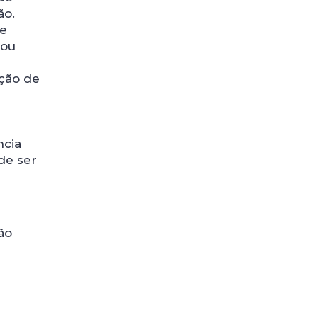
ão.
 e
 ou
ação de
cia
de ser
ão