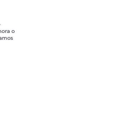
e
hora o
samos