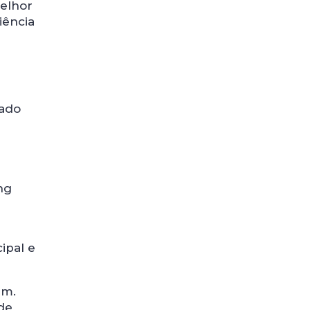
elhor
iência
tado
ng
ipal e
em.
de