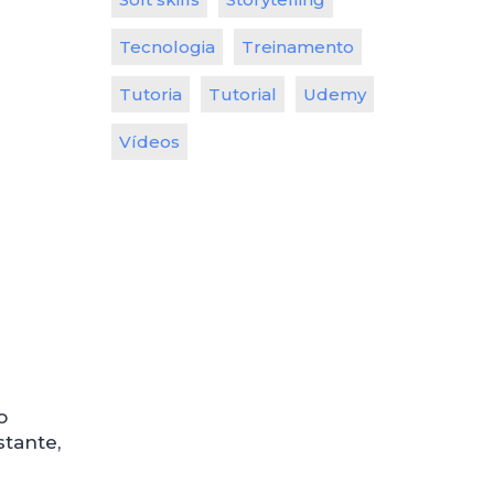
Tecnologia
Treinamento
Tutoria
Tutorial
Udemy
Vídeos
o
stante,