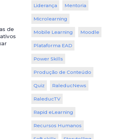
Liderança
Mentoria
Microlearning
as de
Mobile Learning
Moodle
ativos
xar
Plataforma EAD
Power Skills
Produção de Conteúdo
Quiz
RaleducNews
RaleducTV
Rapid eLearning
Recursos Humanos
Soft skills
Storytelling