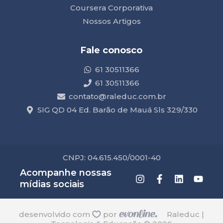
Coursera Corporativa
Nossos Artigos
Fale conosco
61 30511366
61 30511366
contato@raleduc.com.br
SIG QD 04 Ed. Barão de Mauá Sls 329/330
CNPJ: 04.615.450/0001-40
Acompanhe nossas
mídias sociais
desenvolvido com
por
Raleduc |