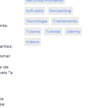
Recursos Humanos
Soft skills
Storytelling
Tecnologia
Treinamento
nte.
Tutoria
Tutorial
Udemy
Vídeos
antes:
sinar
e de
eis "a
ma
 se