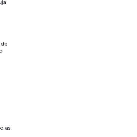
uja
 de
o
ão as