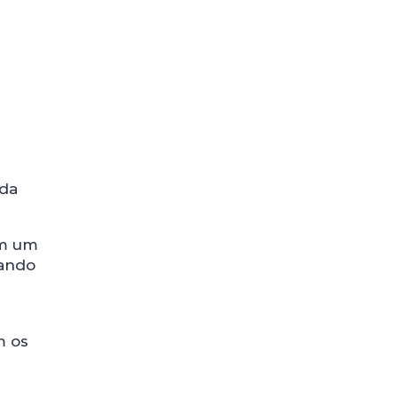
 da
em um
uando
m os