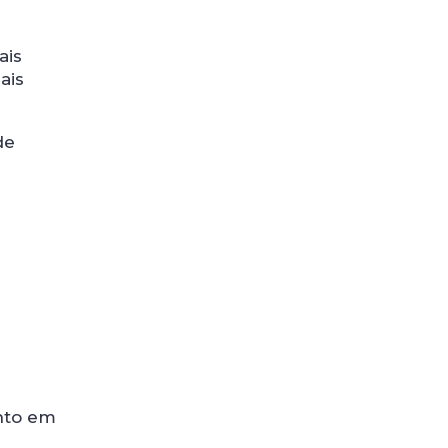
ais
ais
de
ento em