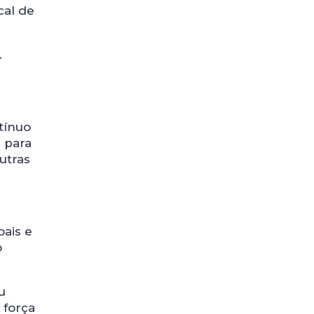
cal de
.
tínuo
s para
utras
ais e
o
u
 força