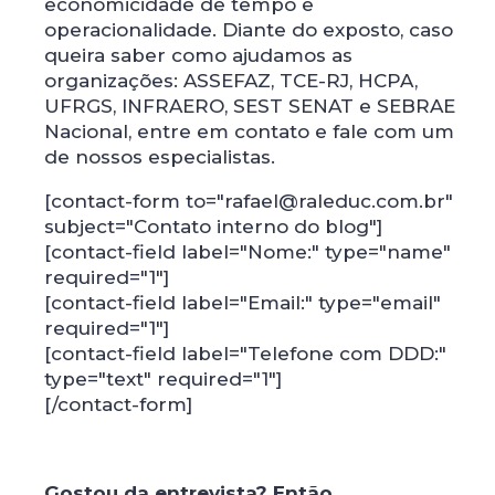
economicidade de tempo e
operacionalidade. Diante do exposto, caso
queira saber como ajudamos as
organizações: ASSEFAZ, TCE-RJ, HCPA,
UFRGS, INFRAERO, SEST SENAT e SEBRAE
Nacional, entre em contato e fale com um
de nossos especialistas.
[contact-form to="rafael@raleduc.com.br"
subject="Contato interno do blog"]
[contact-field label="Nome:" type="name"
required="1"]
[contact-field label="Email:" type="email"
required="1"]
[contact-field label="Telefone com DDD:"
type="text" required="1"]
[/contact-form]
Gostou da entrevista? Então