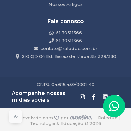
Nossos Artigos
Fale conosco
61 30511366
61 30511366
contato@raleduc.com.br
SIG QD 04 Ed. Barão de Mauá Sls 329/330
CNPJ: 04.615.450/0001-40
Acompanhe nossas
mídias sociais
desenvolvido com
por
Raleduc |
Tecnologia & Educação © 2026