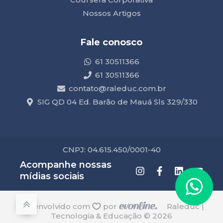
Nossos Artigos
Fale conosco
61 30511366
61 30511366
contato@raleduc.com.br
SIG QD 04 Ed. Barão de Mauá Sls 329/330
CNPJ: 04.615.450/0001-40
Acompanhe nossas
mídias sociais
desenvolvido com
por
Raleduc |
Tecnologia & Educação © 2026