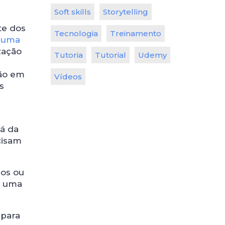
Soft skills
Storytelling
te dos
Tecnologia
Treinamento
 uma
zação
Tutoria
Tutorial
Udemy
ção em
Vídeos
s
rá da
cisam
dos ou
r uma
 para