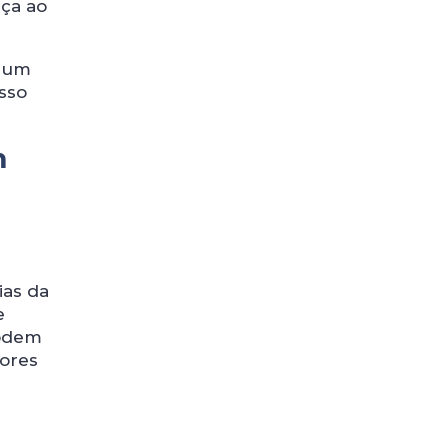
nça ao
m um
sso
m
ias da
e
podem
tores