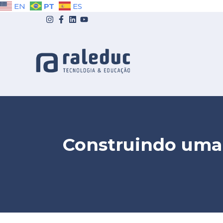
PT
EN
ES
Construindo uma 