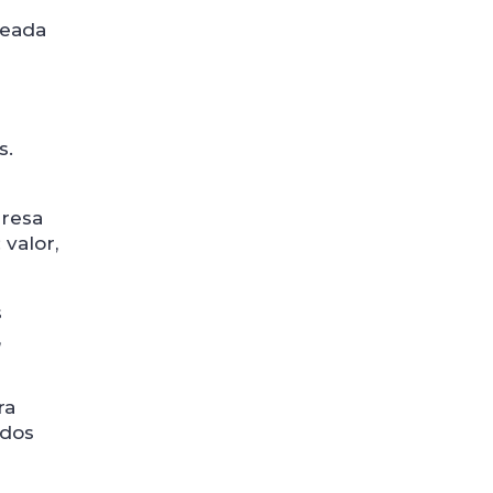
seada
s.
presa
 valor,
s
,
ra
ados