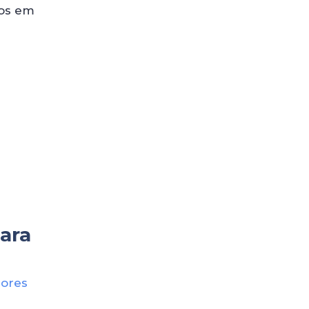
dos em
ara
dores