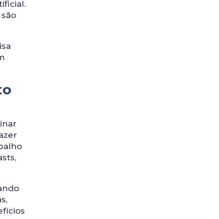
ficial.
 são
isa
em
to
inar
azer
balho
sts,
uando
s,
fícios