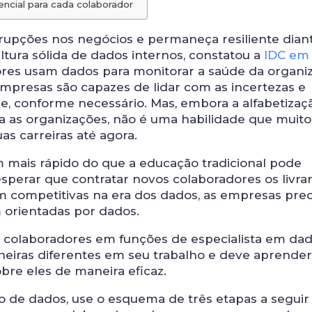
ncial para cada colaborador
rupções nos negócios e permaneça resiliente dian
ltura sólida de dados internos, constatou a
IDC em
ores usam dados para monitorar a saúde da organi
empresas são capazes de lidar com as incertezas e
de, conforme necessário. Mas, embora a alfabetiza
a as organizações, não é uma habilidade que muito
as carreiras até agora.
 mais rápido do que a educação tradicional pode
perar que contratar novos colaboradores os livra
m competitivas na era dos dados, as empresas pre
m orientadas por dados.
os colaboradores em funções de especialista em da
neiras diferentes em seu trabalho e deve aprende
bre eles de maneira eficaz.
ão de dados, use o esquema de três etapas a seguir