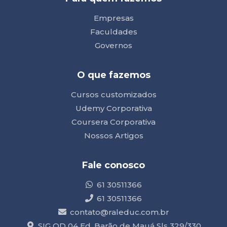
Empresas
Faculdades
Governos
O que fazemos
Cursos customizados
Udemy Corporativa
Coursera Corporativa
Nossos Artigos
Fale conosco
61 30511366
61 30511366
contato@raleduc.com.br
SIG QD 04 Ed. Barão de Mauá Sls 329/330