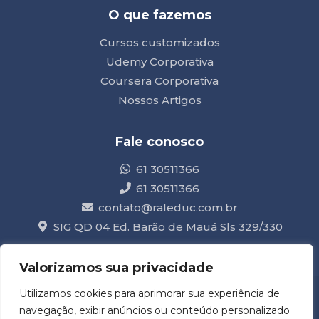
O que fazemos
Cursos customizados
Udemy Corporativa
Coursera Corporativa
Nossos Artigos
Fale conosco
61 30511366
61 30511366
contato@raleduc.com.br
SIG QD 04 Ed. Barão de Mauá Sls 329/330
Valorizamos sua privacidade
Utilizamos cookies para aprimorar sua experiência de
CNPJ: 04.615.450/0001-40
navegação, exibir anúncios ou conteúdo personalizado
Acompanhe nossas