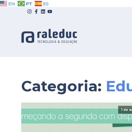
PT
EN
ES
Categoria:
Edu
1 de 