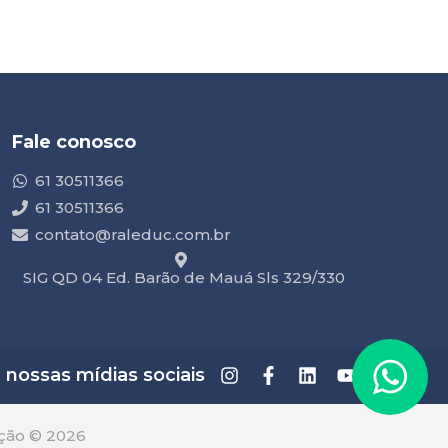
Fale conosco
61 30511366
61 30511366
contato@raleduc.com.br
SIG QD 04 Ed. Barão de Mauá Sls 329/330
ossas mídias sociais
ção © 2026