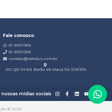
Fale conosco
61 30511366
61 30511366
contato@raleduc.com.br
SIG QD 04 Ed. Barão de Mauá Sls 329/330
ossas mídias sociais
ção © 2026