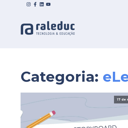
Categoria:
eL
17 de 