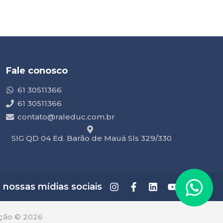
Fale conosco
61 30511366
61 30511366
contato@raleduc.com.br
SIG QD 04 Ed. Barão de Mauá Sls 329/330
ossas mídias sociais
ção © 2026