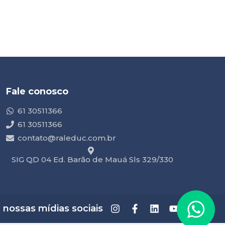
Fale conosco
61 30511366
61 30511366
contato@raleduc.com.br
SIG QD 04 Ed. Barão de Mauá Sls 329/330
ossas mídias sociais