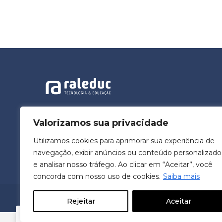
A Raleduc é uma empresa especialista
em Educação Corporativa Digital (ECD),
Valorizamos sua privacidade
atuando desde 2001 para para
transformar o futuro da sua
Utilizamos cookies para aprimorar sua experiência de
Organização!
navegação, exibir anúncios ou conteúdo personalizado
e analisar nosso tráfego. Ao clicar em “Aceitar”, você
concorda com nosso uso de cookies.
Saiba mais
CNPJ: 04.615.450/0001-40
Rejeitar
Aceitar