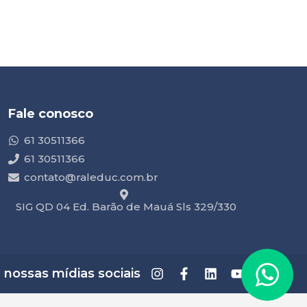
Fale conosco
61 30511366
61 30511366
contato@raleduc.com.br
SIG QD 04 Ed. Barão de Mauá Sls 329/330
ossas mídias sociais