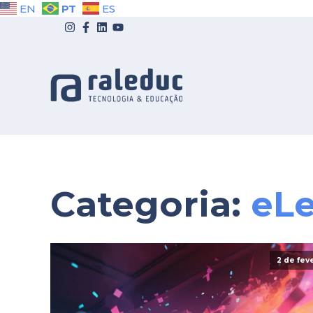
PT
EN
ES
Categoria:
eL
2 de fev