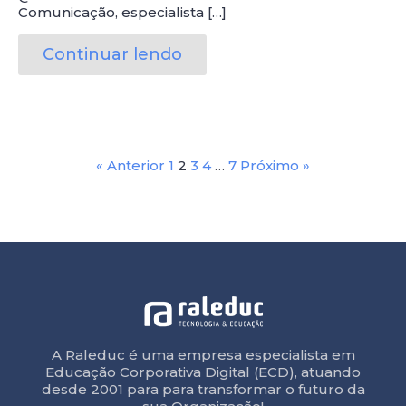
Comunicação, especialista […]
Continuar lendo
« Anterior
1
2
3
4
…
7
Próximo »
A Raleduc é uma empresa especialista em
Educação Corporativa Digital (ECD), atuando
desde 2001 para para transformar o futuro da